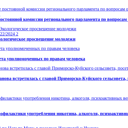
2
постоянной комиссии регионального парламента по вопросам 
/22/2024
2
ологическое просвещение молодежи
ета уполномоченных по правам человека
анова встретилась с главой Приморско-Куйского сельсовета
филактики употребления никотина, алкоголя, психоактивны