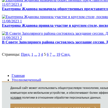
11/07/2023
4
Екатерина Жданова назначила общественных представителе
11/08/2023
1
Екатерина Жданова приняла участие в круглом столе, пос
11/09/2023
2
В Совете Заполярного района состоялось заседание сессии.
Страницы:
Пред.
1
...
3
4
5
6
7
...
19
След.
Главная
Уполномоченный
Деятельность
Данный сайт может использовать общеотраслевую технологию, называемую cookie. Файлы cookie представляют собой небольшие фрагменты данных, которые временно сохраняются на вашем
Пресс-центр
Контакты
условия
политики в отношении обработки персональных данных.
© 2026 «Уполномоченный по правам человека в НАО»