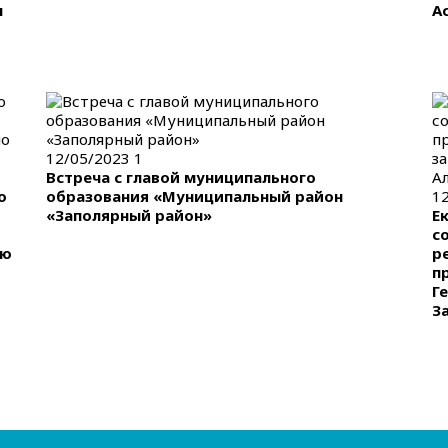
м
А
12/05/2023
1
Встреча с главой муниципального
о
образования «Муниципальный район
1
«Заполярный район»
Е
с
ью
р
п
Г
З