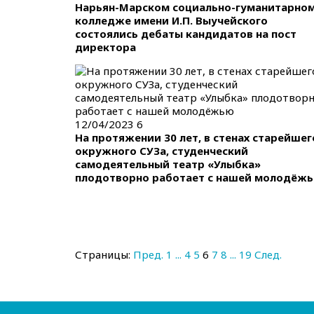
Нарьян-Марском социально-гуманитарно
колледже имени И.П. Выучейского
состоялись дебаты кандидатов на пост
директора
12/04/2023
6
На протяжении 30 лет, в стенах старейшег
окружного СУЗа, студенческий
самодеятельный театр «Улыбка»
плодотворно работает с нашей молодёж
Страницы:
Пред.
1
...
4
5
6
7
8
...
19
След.