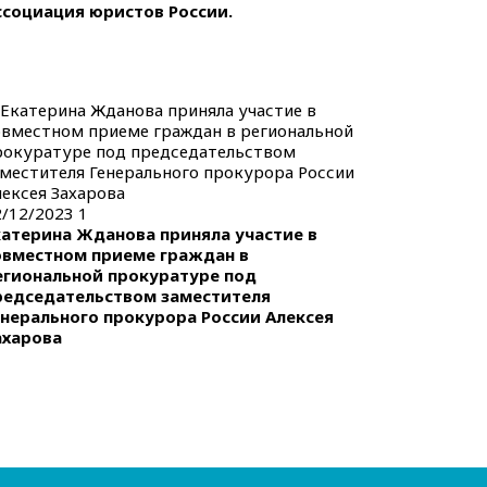
ссоциация юристов России.
2/12/2023
1
катерина Жданова приняла участие в
овместном приеме граждан в
егиональной прокуратуре под
редседательством заместителя
енерального прокурора России Алексея
ахарова