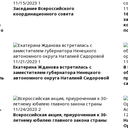
11/15/2023
1
Заседание Всероссийского
1
координационного совета
1
з
а
к
 о
п
11/21/2023
1
1
Екатерина Жданова встретилась с
В
заместителем губернатора Ненецкого
о
ль
автономного округа Наталией Сидоровой
п
с
11/24/2023
2
Всероссийская акция, приуроченная к 30-
1
летнему юбилею главного закона страны
Н
О