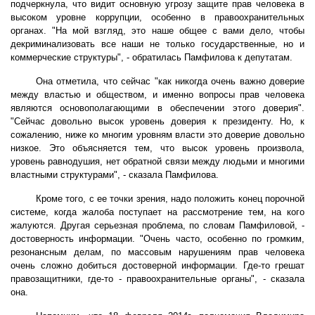
подчеркнула, что видит основную угрозу защите прав человека в
высоком уровне коррупции, особенно в правоохранительных
органах. "На мой взгляд, это наше общее с вами дело, чтобы
декриминализовать все наши не только государственные, но и
коммерческие структуры", - обратилась Памфилова к депутатам.
Она отметила, что сейчас "как никогда очень важно доверие
между властью и обществом, и именно вопросы прав человека
являются основополагающими в обеспечении этого доверия".
"Сейчас довольно высок уровень доверия к президенту. Но, к
сожалению, ниже ко многим уровням власти это доверие довольно
низкое. Это объясняется тем, что высок уровень произвола,
уровень равнодушия, нет обратной связи между людьми и многими
властными структурами", - сказала Памфилова.
Кроме того, с ее точки зрения, надо положить конец порочной
системе, когда жалоба поступает на рассмотрение тем, на кого
жалуются. Другая серьезная проблема, по словам Памфиловой, -
достоверность информации. "Очень часто, особенно по громким,
резонансным делам, по массовым нарушениям прав человека
очень сложно добиться достоверной информации. Где-то грешат
правозащитники, где-то - правоохранительные органы", - сказала
она.