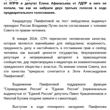
от КПРФ и депутат Елена Афанасьева от ЛДПР в него не
попали, так как не набрали двух третьих голосов в ходе
предварительного голосования.
Кандидатуру Памфиловой на пост омбудсмена выдвинул
президент России Владимир Путин после согласования с членами
Совета по правам человека.
В январе 2014г. СПЧ перечислил человеческие качества,
которые являются важнейшими для омбудсмена: искренность,
преданность делу и настойчивость в отстаивании прав и свобод
человека как высшей ценности государства, безукоризненная
репутация и непререкаемый авторитет в правозащитном
сообществе, дар переговорщика и медиатора во взаимоотношениях
гражданского общества с властью. По мнению членов Совета, все
эти качества "прекрасно сочетаются в Элле Александровне
Памфиловой".
Выдвижение Памфиловой поддержали фракции
"Справедливая Россия" и "Единая Россия" (первоначально
выдвинутые от "Единой России" депутаты Павел Крашенинников и
Николай Булаев позднее заявили о самоотводе).
Выступая в ходе пленарного заседания, Памфилова