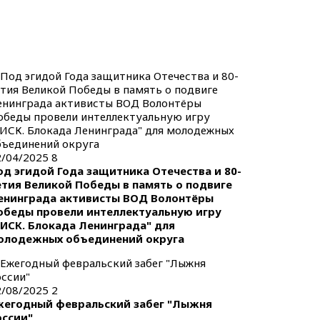
2/04/2025
8
од эгидой Года защитника Отечества и 80-
етия Великой Победы в память о подвиге
енинграда активисты ВОД Волонтёры
обеды провели интеллектуальную игру
РИСК. Блокада Ленинграда" для
олодежных объединений округа
2/08/2025
2
жегодный февральский забег "Лыжня
оссии"