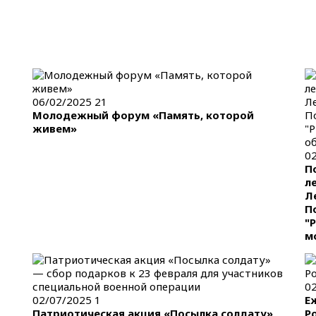
06/02/2025
21
Молодежный форум «Память, которой
живем»
0
П
л
Л
П
"
м
0
02/07/2025
1
Е
Патриотическая акция «Посылка солдату»
Р