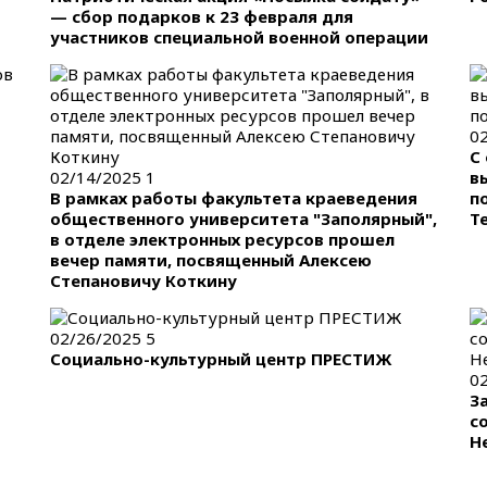
— сбор подарков к 23 февраля для
участников специальной военной операции
0
С
02/14/2025
1
в
В рамках работы факультета краеведения
п
общественного университета "Заполярный",
Т
в отделе электронных ресурсов прошел
вечер памяти, посвященный Алексею
Степановичу Коткину
02/26/2025
5
Социально-культурный центр ПРЕСТИЖ
0
З
с
Н