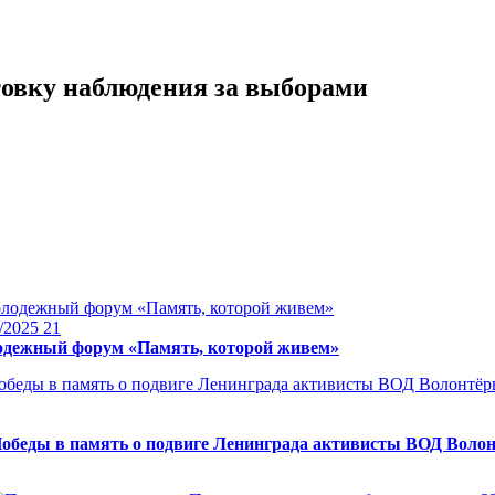
товку наблюдения за выборами
/2025
21
дежный форум «Память, которой живем»
 Победы в память о подвиге Ленинграда активисты ВОД Вол