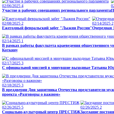
02/06/2025
4
0
Участие в рабочих совещаниях регионального парламента
П
02/08/2025
2
02/14/2025
2
Ежегодный февральский забег "Лыжня России"
Очередная 
02/14/2025
1
В рамках работы факультета краеведения общественного у
Коткину
02/17/2025
3
С официальной миссией в минувшие выходные Татьяна Юрь
02/18/2025
3
В преддверии Дня защитника Отечества представители муж
проекта «Разговоры о важном»
02/26/2025
5
02/26/2025
2
Социально-культурный центр ПРЕСТИЖ
Заседание постоя