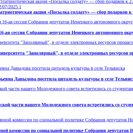
2/07/2025
1
атриотическая акция «Посылка солдату» — сбор подарков к 
16-ая сессия Собрания депутатов Ненецкого автономного окр
ниверситета "Заполярный", в отделе электронных ресурсов
евна Давыдова посетила цитадель культуры в селе Тельвис
ской части нашего Молодежного совета встретились со студ
нной комиссии по социальной политике Собрания депутатов 