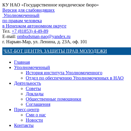
КУ НАО «Государственное юридическое бюро»
Версия для слабовидящих
Уполномоченный
по правам человека
в Ненецком автономном округе
Тел.
+7 (81853) 4-49-89
E-mail:
ombudsman-nao@yandex.ru
г. Нарьян-Мар, ул. Ленина, д. 23А, оф. 101
ЧАТ-БОТ ЦЕНТРА ЗАЩИТЫ ПРАВ МОЛОДЕЖИ
Главная
Уполномоченный
История института Уполномоченного
Отдел по обеспечению Уполномоченных в НАО
Деятельность
Советы
Доклады
Общественные помощники
Соглашения
Пресс-центр
Сми о нас
Новости
Контакты