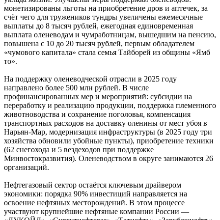
монетизированы льготы на приобретение дров и аптечек, за
счёт чего для тружеников тундры увеличены ежемесячные
выплаты до 8 тысяч рублей, ежегодная единовременная
выплата оленеводам и чумработницам, вышедшим на пенсию,
повышена с 10 до 20 тысяч рублей, первым обладателем
«чумового капитала» стала семья Тайборей из общины «Ямб
то».
На поддержку оленеводческой отрасли в 2025 году
направлено более 500 млн рублей. В числе
профинансированных мер и мероприятий: субсидии на
переработку и реализацию продукции, поддержка племенного
животноводства и сохранение поголовья, компенсация
транспортных расходов на доставку оленины от мест убоя в
Нарьян‑Мар, модернизация инфраструктуры (в 2025 году три
хозяйства обновили убойные пункты), приобретение техники
(62 снегохода и 5 вездеходов при поддержке
Минвостокразвития). Оленеводством в округе занимаются 26
организаций.
Нефтегазовый сектор остаётся ключевым драйвером
экономики: порядка 90% инвестиций направляется на
освоение нефтяных месторождений. В этом процессе
участвуют крупнейшие нефтяные компании России —